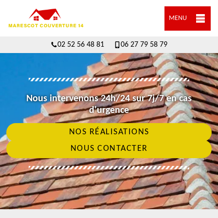
MENU
02 52 56 48 81
06 27 79 58 79
Nous intervenons 24h/24 sur 7j/7 en cas
d'urgence
NOS RÉALISATIONS
NOUS CONTACTER