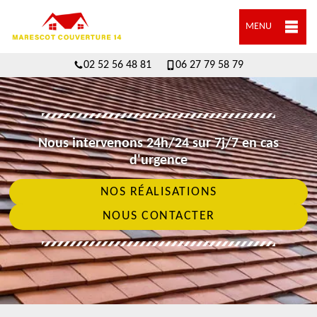
MENU
02 52 56 48 81
06 27 79 58 79
Nous intervenons 24h/24 sur 7j/7 en cas
d'urgence
NOS RÉALISATIONS
NOUS CONTACTER