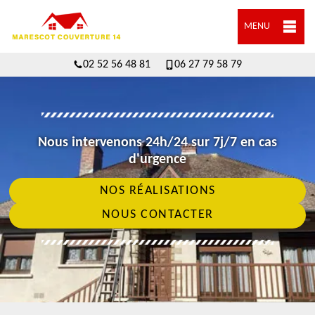
MENU
02 52 56 48 81
06 27 79 58 79
Nous intervenons 24h/24 sur 7j/7 en cas
d'urgence
NOS RÉALISATIONS
NOUS CONTACTER