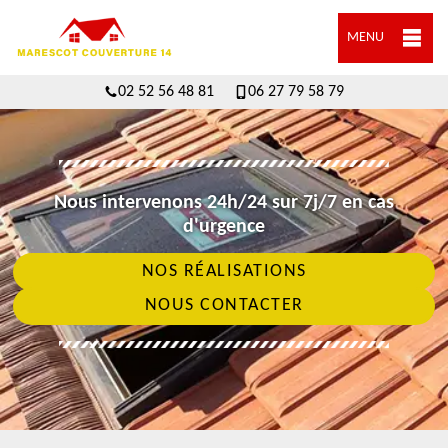
MENU
02 52 56 48 81
06 27 79 58 79
Nous intervenons 24h/24 sur 7j/7 en cas
d'urgence
NOS RÉALISATIONS
NOUS CONTACTER