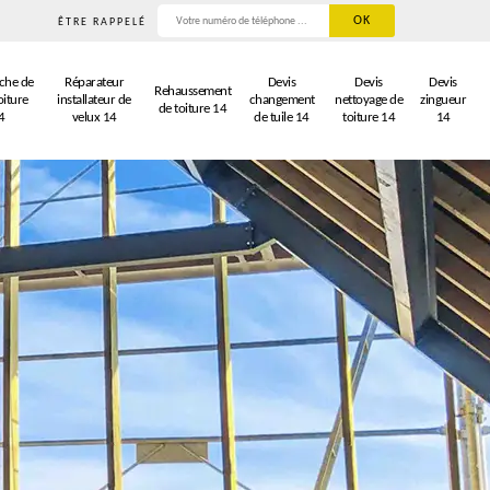
ÊTRE RAPPELÉ
che de
Réparateur
Devis
Devis
Devis
Rehaussement
oiture
installateur de
changement
nettoyage de
zingueur
de toiture 14
4
velux 14
de tuile 14
toiture 14
14