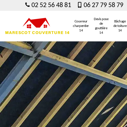
02 52 56 48 81
06 27 79 58 79
Devis pose
Couvreur
Bâchage
de
charpentier
de toiture
gouttière
14
14
14