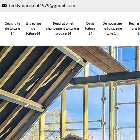
teddymarescot1979@gmail.com
Devis fuite
Entreprise
Réparation et
Devis
Démoussage
Recher
de toiture
de
changement toiture en
toiture
nettoyage de
fuite t
14
toiture14
ardoise 14
14
tuile 14
1