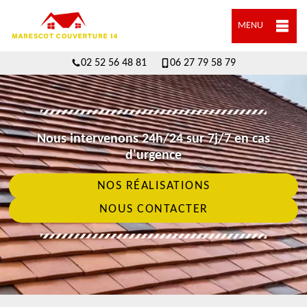
MENU
02 52 56 48 81
06 27 79 58 79
Nous intervenons 24h/24 sur 7j/7 en cas
d'urgence
NOS RÉALISATIONS
NOUS CONTACTER